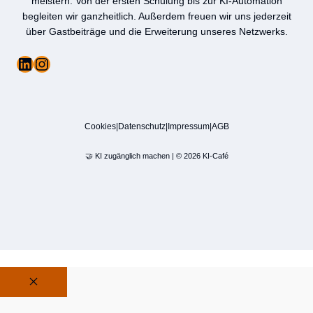
meistern. Von der ersten Schulung bis zur KI-Automation
begleiten wir ganzheitlich. Außerdem freuen wir uns jederzeit
über Gastbeiträge und die Erweiterung unseres Netzwerks.
LinkedIn
Instagram
Cookies
|
Datenschutz
|
Impressum
|
AGB
🤝 KI zugänglich machen | © 2026 KI-Café
Schließen